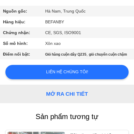
QUAN
NHÀ
Nguồn gốc:
Hà Nam, Trung Quốc
MÁY
Hàng hiệu:
BEFANBY
Chứng nhận:
CE, SGS, ISO9001
KIỂM
Số mô hình:
Xôn xao
SOÁT
Điểm nổi bật:
,
Giỏ hàng cuộn dây Q235
giỏ chuyển cuộn chậm
CHẤT
LƯỢNG
LIÊN HỆ CHÚNG TÔI!
LIÊN
MỞ RA CHI TIẾT
HỆ
CHÚNG
Sản phẩm tương tự
TÔI