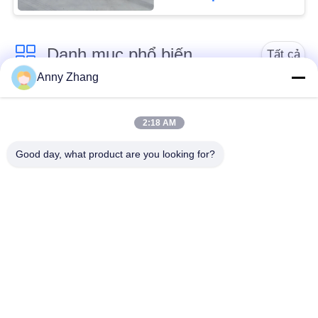
POLICY
Danh mục phổ biến
Tất cả
Anny Zhang
các
Giỏ chuyển pin
Giỏ hàng chuyển
2:18 AM
Giỏ chuyển đường
Xe hướng dẫn tự
Good day, what product are you looking for?
sắt
động AGV
Bánh xe Mecanum
Xe đẩy chuyển động
công nghiệp
Giỏ chuyển điện
Xe chuyển vật liệu