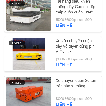
Tải nặng điều khiển
TIN
không dây Cao su Lốp
TỨC
thép cuộn cuộn Thiết bị
xử lý xe
$5000-$6000/per set MOQ:bộ/bộ 1
YÊU
LIÊN HỆ
CẦU
BÁO
Xe vận chuyển cuộn
dây vô tuyến dùng pin
GIÁ
V-Frame
$3000-$6000/per set MOQ:1 bộ/ bộ
SƠ
LIÊN HỆ
ĐỒ
TRANG
Xe chuyển cuộn 20 tấn
trên sàn xi măng
WEB
$3000-$6000/per set MOQ:1 bộ/ bộ
PRIVACY
LIÊN HỆ