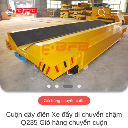
2026
Xinxiang
Hundred
Percent
Electrical
and
Mechanical
Co.,Ltd.
NHÀ
All
Rights
Reserved.
CÁC
SẢN
PHẨM
VỀ
CHÚNG
Giỏ hàng chuyển cuộn
TÔI
Cuộn dây điện Xe đẩy di chuyển chậm
THAM
Q235 Giỏ hàng chuyển cuộn