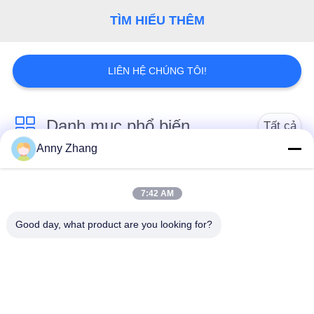
POLICY
TÌM HIỂU THÊM
LIÊN HỆ CHÚNG TÔI!
Danh mục phổ biến
Tất cả
Anny Zhang
các
Giỏ chuyển pin
Giỏ hàng chuyển
7:42 AM
Giỏ chuyển đường
Xe hướng dẫn tự
Good day, what product are you looking for?
sắt
động AGV
Bánh xe Mecanum
Xe đẩy chuyển động
công nghiệp