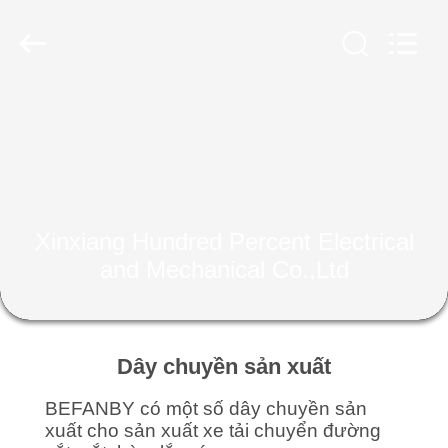
2026
Xinxiang
Hundred
Percent
Electrical
and
Mechanical
Co.,Ltd.
NHÀ
All
Rights
Reserved.
CÁC
SẢN
PHẨM
Xinxiang Hundred Percent Electrical
and Mechanical Co.,Ltd
VỀ
CHÚNG
TÔI
Dây chuyền sản xuất
BEFANBY có một số dây chuyền sản
THAM
xuất cho sản xuất xe tải chuyển đường