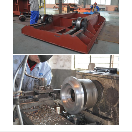
TIN
TỨC
YÊU
CẦU
BÁO
GIÁ
SƠ
ĐỒ
TRANG
WEB
PRIVACY