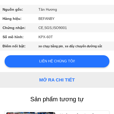
QUAN
NHÀ
Nguồn gốc:
Tân Hương
MÁY
Hàng hiệu:
BEFANBY
Chứng nhận:
CE,SGS,ISO9001
KIỂM
Số mô hình:
KPX-60T
SOÁT
Điểm nổi bật:
,
xe chạy bằng pin
xe đẩy chuyển đường sắt
CHẤT
LƯỢNG
LIÊN HỆ CHÚNG TÔI!
LIÊN
MỞ RA CHI TIẾT
HỆ
CHÚNG
Sản phẩm tương tự
TÔI