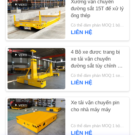
Xưởng vận chuyển
TIN
đường sắt 15T để xử lý
TỨC
ống thép
Có thể đàm phán MOQ:1 bộ / bộ
YÊU
LIÊN HỆ
CẦU
BÁO
4 Bộ xe được trang bị
xe tải vận chuyển
GIÁ
đường sắt tùy chỉnh Xe
cầm tay cầm tay điều
Có thể đàm phán MOQ:1 set/sets
khiển từ xa
SƠ
LIÊN HỆ
ĐỒ
TRANG
Xe tải vận chuyển pin
cho nhà máy máy
WEB
Có thể đàm phán MOQ:1 bộ/bộ
PRIVACY
LIÊN HỆ