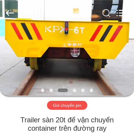
2026
Xinxiang
Hundred
Percent
Electrical
and
Mechanical
Co.,Ltd.
NHÀ
All
Rights
Reserved.
CÁC
SẢN
PHẨM
VỀ
CHÚNG
Giỏ chuyển pin
TÔI
Trailer sàn 20t để vận chuyển
THAM
container trên đường ray