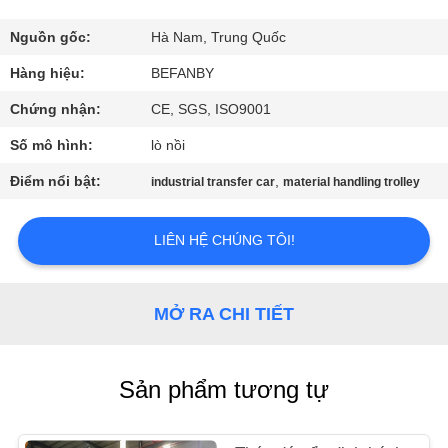
QUAN
NHÀ
Nguồn gốc:
Hà Nam, Trung Quốc
MÁY
Hàng hiệu:
BEFANBY
Chứng nhận:
CE, SGS, ISO9001
KIỂM
Số mô hình:
lò nồi
SOÁT
Điểm nổi bật:
,
industrial transfer car
material handling trolley
CHẤT
LƯỢNG
LIÊN HỆ CHÚNG TÔI!
LIÊN
MỞ RA CHI TIẾT
HỆ
CHÚNG
Sản phẩm tương tự
TÔI