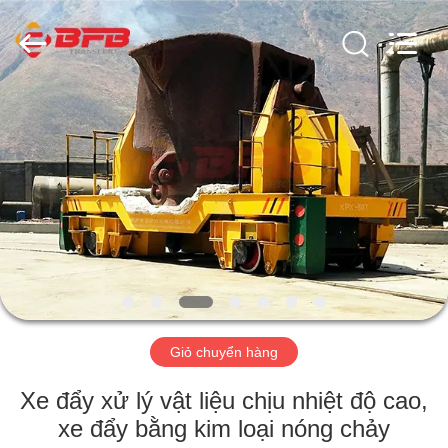
2026
Xinxiang
Hundred
Percent
Electrical
and
Mechanical
Co.,Ltd.
NHÀ
All
Rights
Reserved.
CÁC
SẢN
PHẨM
VỀ
CHÚNG
Giỏ chuyển hàng
TÔI
Xe đẩy xử lý vật liệu chịu nhiệt độ cao,
THAM
xe đẩy bằng kim loại nóng chảy