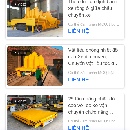
Thép đúc ổn định bánh
TIN
xe rỗng ở giữa chậu
TỨC
chuyển xe
Có thể đàm phán MOQ:1 bộ/bộ
YÊU
LIÊN HỆ
CẦU
BÁO
Vật liệu chống nhiệt độ
cao Xe di chuyển,
GIÁ
Chuyển vật liệu tốc độ
cao Xe đẩy kim loại
Có thể đàm phán MOQ:bộ/bộ 1
cho xưởng đúc
SƠ
LIÊN HỆ
ĐỒ
TRANG
25 tấn chống nhiệt độ
cao với cỗ xe vận
WEB
chuyển chức năng
bơm thủy lực
Có thể đàm phán MOQ:1 bộ/ bộ
PRIVACY
LIÊN HỆ