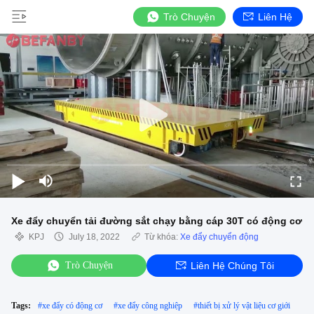
Trò Chuyện
Liên Hệ
Xe đẩy chuyển tải đường sắt chạy bằng cáp 30T có động cơ
KPJ
July 18, 2022
Từ khóa:
Xe đẩy chuyển động
Trò Chuyện
Liên Hệ Chúng Tôi
Tags:
#
xe đẩy có động cơ
#
xe đẩy công nghiệp
#
thiết bị xử lý vật liệu cơ giới