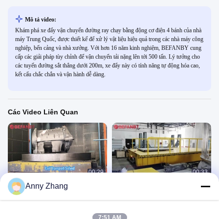
Mô tả video:
Khám phá xe đẩy vận chuyển đường ray chạy bằng động cơ điện 4 bánh của nhà
máy Trung Quốc, được thiết kế để xử lý vật liệu hiệu quả trong các nhà máy công
nghiệp, bến cảng và nhà xưởng. Với hơn 16 năm kinh nghiệm, BEFANBY cung
cấp các giải pháp tùy chỉnh để vận chuyển tải nặng lên tới 500 tấn. Lý tưởng cho
các tuyến đường sắt thẳng dưới 200m, xe đẩy này có tính năng tự động hóa cao,
kết cấu chắc chắn và vận hành dễ dàng.
Các Video Liên Quan
00:29
00:33
Anny Zhang
Xe chuyển tải đường sắt nặng 80
Xe chuyển ray 4 trục vận hành dễ
tấn, Xe đẩy chuyển điện đa chiều
dàng, Xe vận chuyển điện trong nhà
linh hoạt
máy thép
KPJ
KPJ
March 31, 2026
July 26, 2025
7:51 AM