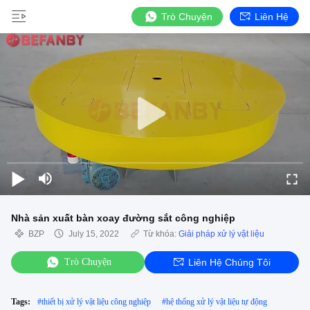
Trò Chuyện
Liên Hệ
Nhà sản xuất bàn xoay đường sắt công nghiệp
BZP
July 15, 2022
Từ khóa:
Giải pháp xử lý vật liệu
Trò Chuyện
Liên Hệ Chúng Tôi
Tags:
#
thiết bị xử lý vật liệu công nghiệp
#
hệ thống xử lý vật liệu tự động