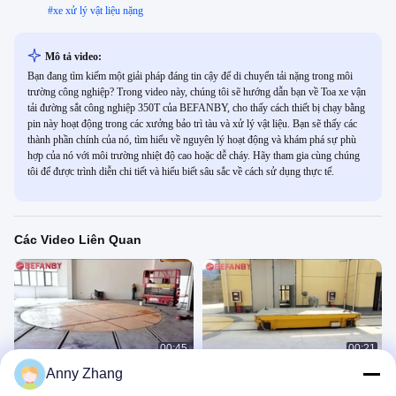
#
xe xử lý vật liệu nặng
Mô tả video:
Bạn đang tìm kiếm một giải pháp đáng tin cậy để di chuyển tải nặng trong môi
trường công nghiệp? Trong video này, chúng tôi sẽ hướng dẫn bạn về Toa xe vận
tải đường sắt công nghiệp 350T của BEFANBY, cho thấy cách thiết bị chạy bằng
pin này hoạt động trong các xưởng bảo trì tàu và xử lý vật liệu. Bạn sẽ thấy các
thành phần chính của nó, tìm hiểu về nguyên lý hoạt động và khám phá sự phù
hợp của nó với môi trường nhiệt độ cao hoặc dễ cháy. Hãy tham gia cùng chúng
tôi để được trình diễn chi tiết và hiểu biết sâu sắc về cách sử dụng thực tế.
Các Video Liên Quan
00:45
00:21
Anny Zhang
Tùy chỉnh 360 ° Rotation Turntable
Heavy Duty Rail Turntable Cart,
xe đẩy, đa chức năng xe tải truyền
Trolley Chuyển hàng Nhà máy pin