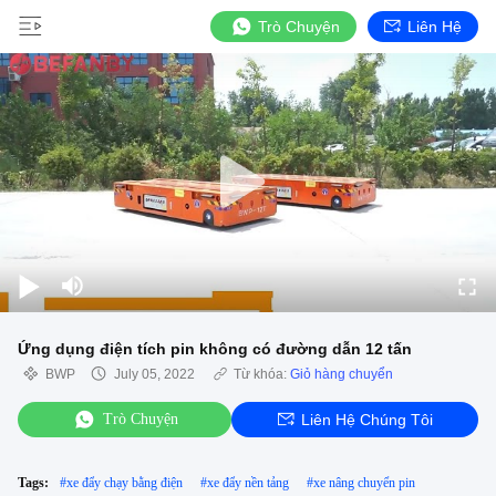
Trò Chuyện
Liên Hệ
Ứng dụng điện tích pin không có đường dẫn 12 tấn
BWP
July 05, 2022
Từ khóa:
Giỏ hàng chuyển
Trò Chuyện
Liên Hệ Chúng Tôi
Tags:
#
xe đẩy chạy bằng điện
#
xe đẩy nền tảng
#
xe nâng chuyển pin