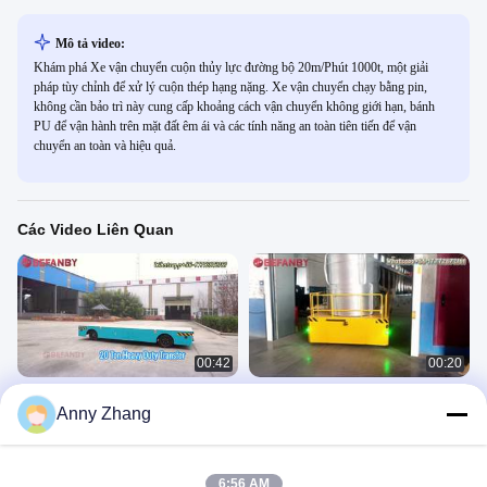
Mô tả video:
Khám phá Xe vận chuyển cuộn thủy lực đường bộ 20m/Phút 1000t, một giải
pháp tùy chỉnh để xử lý cuộn thép hạng nặng. Xe vận chuyển chạy bằng pin,
không cần bảo trì này cung cấp khoảng cách vận chuyển không giới hạn, bánh
PU để vận hành trên mặt đất êm ái và các tính năng an toàn tiên tiến để vận
chuyển an toàn và hiệu quả.
Các Video Liên Quan
00:42
00:20
Xe chuyển tải vô tận công suất 5
Xe đẩy chuyển hàng vô tuyến 10 tấn
Anny Zhang
tấn,xe đẩy chuyển thông minh cho
tùy chỉnh, xe chuyển hàng thông
nhà máy thép
minh sử dụng tại nhà máy
BWP
BWP
June 17, 2026
May 20, 2026
6:56 AM